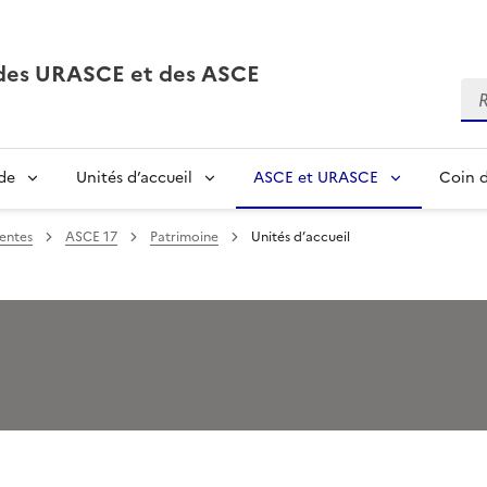
, des URASCE et des ASCE
Re
de
Unités d’accueil
ASCE et URASCE
Coin d
entes
ASCE 17
Patrimoine
Unités d’accueil