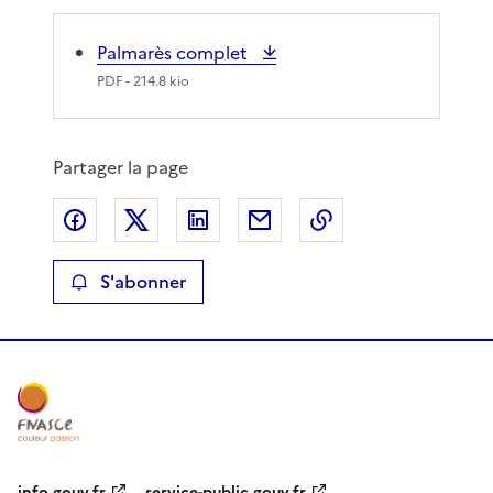
Palmarès complet
PDF
- 214.8 kio
Partager la page
Partager sur Facebook
Partager sur X
Partager sur LinkedIn
Partager par email
Copier le lien de 
S'abonner
info.gouv.fr
service-public.gouv.fr