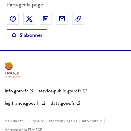
Partager la page
Partager sur Facebook
Partager sur X
Partager sur LinkedIn
Partager par email
Copier le lien de la 
S'abonner
info.gouv.fr
service-public.gouv.fr
legifrance.gouv.fr
data.gouv.fr
Plan du site
Glossaire
Mentions légales
Info éditeur
Adresse de la FNASCE