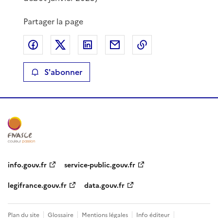
Partager la page
Partager sur Facebook
Partager sur X
Partager sur LinkedIn
Partager par email
Copier le lien de 
S'abonner
info.gouv.fr
service-public.gouv.fr
legifrance.gouv.fr
data.gouv.fr
Plan du site
Glossaire
Mentions légales
Info éditeur