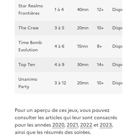
Star Realms
1 à 4
40mn
12+
Disponible
Frontières
The Crew
3 à 5
20mn
10+
Disponible
Time Bomb
4 à 6
15mn
8+
Disponible
Evolution
Top Ten
4 à 9
30mn
14+
Disponible
Unanimo
3 à 12
20mn
10+
Disponible
Party
Pour un aperçu de ces jeux, vous pouvez
consulter les articles qui leur sont consacrés
pour les années
2020
,
2021
,
2022
et
2023
,
ainsi que les résumés des soirées.