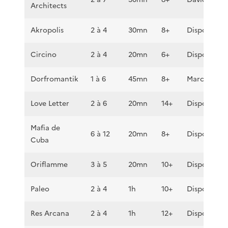
Architects
Akropolis
2 à 4
30mn
8+
Disponible
Circino
2 à 4
20mn
6+
Disponible
Dorfromantik
1 à 6
45mn
8+
Marc
Love Letter
2 à 6
20mn
14+
Disponible
Mafia de
6 à 12
20mn
8+
Disponible
Cuba
Oriflamme
3 à 5
20mn
10+
Disponible
Paleo
2 à 4
1h
10+
Disponible
Res Arcana
2 à 4
1h
12+
Disponible