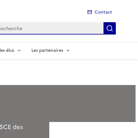
Contact
cherche
Recherch
es élus
Les partenaires
ASCE des