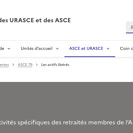
, des URASCE et des ASCE
Re
de
Unités d’accueil
ASCE et URASCE
Coin d
entes
ASCE 79
Les actifs libérés
ctivités spécifiques des retraités membres de l’