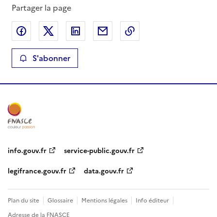
Partager la page
Partager sur Facebook
Partager sur X
Partager sur LinkedIn
Partager par email
Copier le lien de la 
S'abonner
info.gouv.fr
service-public.gouv.fr
legifrance.gouv.fr
data.gouv.fr
Plan du site
Glossaire
Mentions légales
Info éditeur
Adresse de la FNASCE