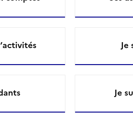
’activités
Je
dants
Je s