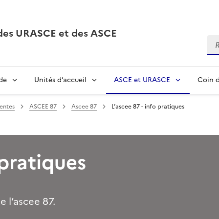
, des URASCE et des ASCE
Re
de
Unités d’accueil
ASCE et URASCE
Coin d
entes
ASCEE 87
Ascee 87
L’ascee 87 - info pratiques
 pratiques
e l’ascee 87.