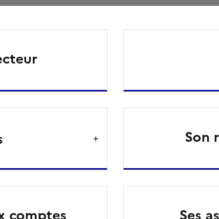
ecteur
Son r
s
ux comptes
Ses a