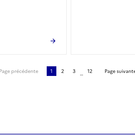
ère page
Page précédente
1
2
3
12
Page suivant
…
ien de la page dans le presse-papier