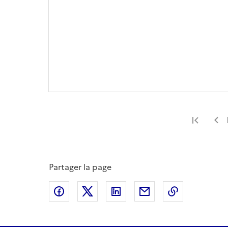
Premi
Partager la page
Partager sur Facebook
Partager sur X
Partager sur LinkedIn
Partager par email
Copier le l