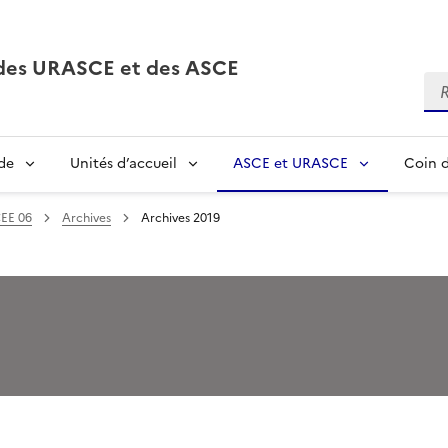
, des URASCE et des ASCE
Re
de
Unités d’accueil
ASCE et URASCE
Coin d
EE 06
Archives
Archives 2019