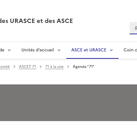
, des URASCE et des ASCE
Re
de
Unités d’accueil
ASCE et URASCE
Coin d
Comté
ASCET 71
71 à la une
Agenda "71"