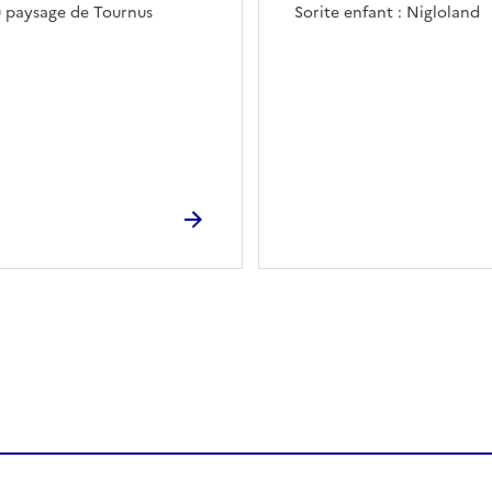
du paysage de Tournus
Sorite enfant : Nigloland
ien de la page dans le presse-papier