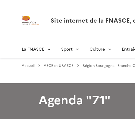
Site internet de la FNASCE
La FNASCE
Sport
Culture
Entrai
Accueil
ASCE et URASCE
Région Bourgogne - Franche-
Agenda "71"