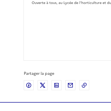
Ouverte à tous, au Lycée de l'horticulture et 
Partager la page
Partager sur Facebook
Partager sur X
Partager sur LinkedIn
Partager par email
Copier le l