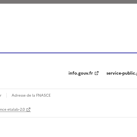
ien de la page dans le presse-papier
info.gouv.fr
service-public.
r
Adresse de la FNASCE
ence etalab-2.0