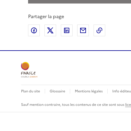
Partager la page
Partager sur Facebook
Partager sur X
Partager sur LinkedIn
Partager par email
Copier le l
Plan du site
Glossaire
Mentions légales
Info éditeu
Sauf mention contraire, tous les contenus de ce site sont sous
lic