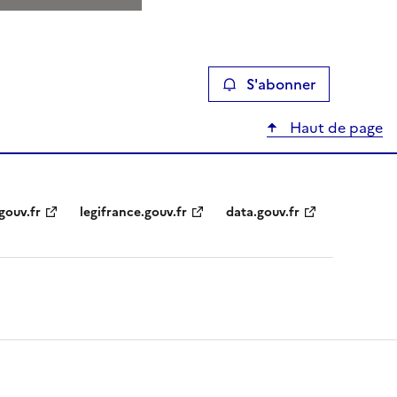
S'abonner
Haut de page
gouv.fr
legifrance.gouv.fr
data.gouv.fr