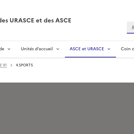
, des URASCE et des ASCE
Re
de
Unités d’accueil
ASCE et URASCE
Coin d
E 91
4.SPORTS