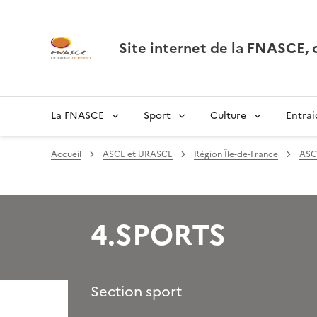
Site internet de la FNASCE
La FNASCE
Sport
Culture
Entrai
Accueil
ASCE et URASCE
Région Île-de-France
ASC
4.SPORTS
Section sport