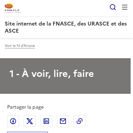
Reche
Site internet de la FNASCE, des URASCE et des
ASCE
Voir le fil d'Ariane
1 - À voir, lire, faire
Partager la page
Partager sur Facebook
Partager sur X
Partager sur LinkedIn
Partager par email
Copier le lien de la 