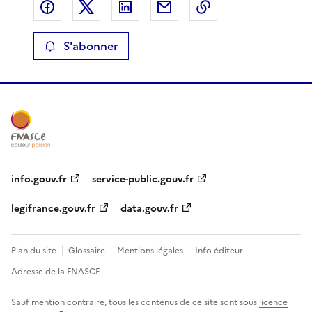
Partager sur Facebook
Partager sur X
Partager sur LinkedIn
Partager par email
Copier le lien de 
S'abonner
info.gouv.fr
service-public.gouv.fr
legifrance.gouv.fr
data.gouv.fr
Plan du site
Glossaire
Mentions légales
Info éditeur
Adresse de la FNASCE
Sauf mention contraire, tous les contenus de ce site sont sous
licence